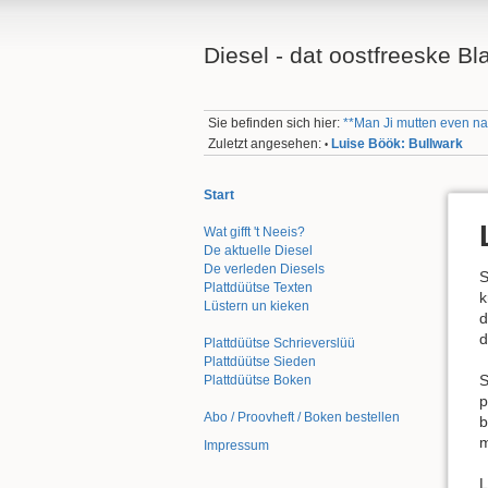
Diesel - dat oostfreeske Bl
Sie befinden sich hier:
**Man Ji mutten even na 
Zuletzt angesehen:
Luise Böök: Bullwark
•
Start
Wat gifft 't Neeis?
De aktuelle Diesel
De verleden Diesels
S
Plattdüütse Texten
k
Lüstern un kieken
d
d
Plattdüütse Schrieverslüü
Plattdüütse Sieden
S
Plattdüütse Boken
p
Abo / Proovheft / Boken bestellen
b
m
Impressum
L