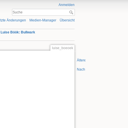
Anmelden
tzte Änderungen
Medien-Manager
Übersicht
»
Luise Böök: Bullwark
luise_boeoek
Ältere Versionen
Nach oben