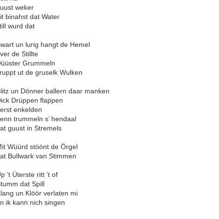
uust weker
it binahst dat Water
till wurd dat
wart un lurig hangt de Hemel
ver de Stillte
üüster Grummeln
ruppt ut de gruselk Wulken
litz un Dönner ballern daar manken
ick Drüppen flappen
erst enkelden
enn trummeln s’ hendaal
at guust in Stremels
it Wüürd stöönt de Örgel
at Bullwark van Stimmen
p ’t Üterste ritt ’t of
tumm dat Spill
lang un Klöör verlaten mi
n ik kann nich singen