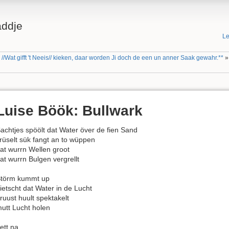
addje
Le
//Wat gifft 't Neeis// kieken, daar worden Ji doch de een un anner Saak gewahr.**
Luise Böök: Bullwark
achtjes spöölt dat Water över de fien Sand
rüselt sük fangt an to wüppen
at wurrn Wellen groot
at wurrn Bulgen vergrellt
törm kummt up
ietscht dat Water in de Lucht
ruust huult spektakelt
utt Lucht holen
ett na