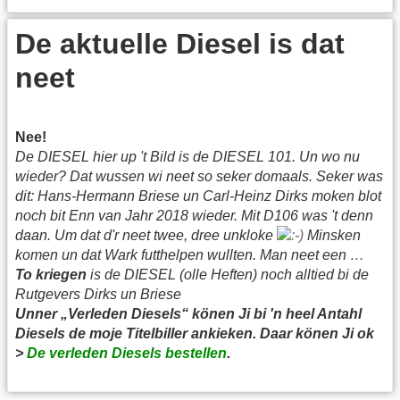
De aktuelle Diesel is dat
neet
Nee!
De DIESEL hier up 't Bild is de DIESEL 101. Un wo nu
wieder? Dat wussen wi neet so seker domaals. Seker was
dit: Hans-Hermann Briese un Carl-Heinz Dirks moken blot
noch bit Enn van Jahr 2018 wieder. Mit D106 was 't denn
daan. Um dat d'r neet twee, dree unkloke
Minsken
komen un dat Wark futthelpen wullten. Man neet een …
To kriegen
is de DIESEL (olle Heften) noch alltied bi de
Rutgevers Dirks un Briese
Unner „Verleden Diesels“ könen Ji bi 'n heel Antahl
Diesels de moje Titelbiller ankieken.
Daar könen Ji ok
>
De verleden Diesels bestellen
.