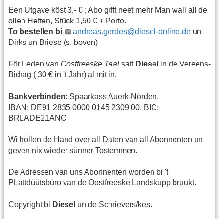
Een Utgave köst 3,- € ; Abo gifft neet mehr Man wall all de
ollen Heften, Stück 1,50 € + Porto.
To bestellen bi
andreas.gerdes@diesel-online.de
un
Dirks un Briese (s. boven)
För Leden van
Oostfreeske Taal
satt
Diesel
in de Vereens-
Bidrag ( 30 € in 't Jahr) al mit in.
Bankverbinden
: Spaarkass Auerk-Nörden.
IBAN: DE91 2835 0000 0145 2309 00. BIC:
BRLADE21ANO
Wi hollen de Hand over all Daten van all Abonnenten un
geven nix wieder sünner Tostemmen.
De Adressen van uns Abonnenten worden bi 't
PLattdüütsbüro van de Oostfreeske Landskupp bruukt.
Copyright bi
Diesel
un de Schrievers/kes.