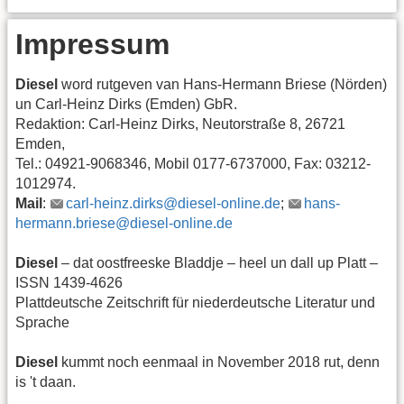
Impressum
Diesel
word rutgeven van Hans-Hermann Briese (Nörden)
un Carl-Heinz Dirks (Emden) GbR.
Redaktion: Carl-Heinz Dirks, Neutorstraße 8, 26721
Emden,
Tel.: 04921-9068346, Mobil 0177-6737000, Fax: 03212-
1012974.
Mail
:
carl-heinz.dirks@diesel-online.de
;
hans-
hermann.briese@diesel-online.de
Diesel
– dat oostfreeske Bladdje – heel un dall up Platt –
ISSN 1439-4626
Plattdeutsche Zeitschrift für niederdeutsche Literatur und
Sprache
Diesel
kummt noch eenmaal in November 2018 rut, denn
is 't daan.