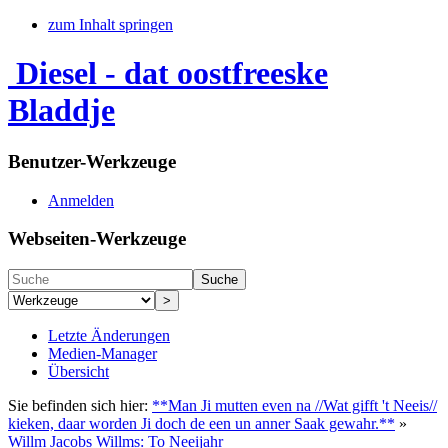
zum Inhalt springen
Diesel - dat oostfreeske
Bladdje
Benutzer-Werkzeuge
Anmelden
Webseiten-Werkzeuge
Suche
>
Letzte Änderungen
Medien-Manager
Übersicht
Sie befinden sich hier:
**Man Ji mutten even na //Wat gifft 't Neeis//
kieken, daar worden Ji doch de een un anner Saak gewahr.**
»
Willm Jacobs Willms: To Neeijahr