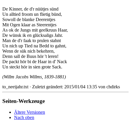
De Kinner, de d'r nüütjes sünd
Un alltied froom un flietig bünd,
Sowoll de blanke Deerentjes
Mit Ogen klaar as Steerentjes
As ok de Jungs mit geelkruus Haar,
De wünsk ik en glücksaligs Jahr.
Man de d'r faak to prulen stahnt
Un nich up Tied na Bedd to gahnt,
Wenn de sük nich bekehren,
Denn sall de Buus hör 't leren!
De packt hör bi de Haar in d' Nack
Un steckt hör in sien grote Sack.
(Willm Jacobs Willms, 1839-1881)
to_neeijahr.txt
· Zuletzt geändert: 2015/01/04 13:35 von
chdirks
Seiten-Werkzeuge
Ältere Versionen
Nach oben