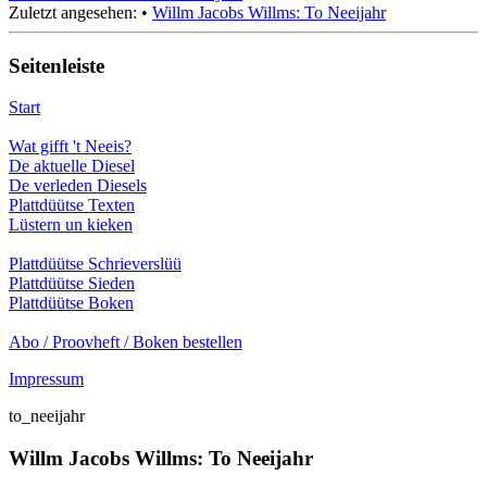
Zuletzt angesehen:
•
Willm Jacobs Willms: To Neeijahr
Seitenleiste
Start
Wat gifft 't Neeis?
De aktuelle Diesel
De verleden Diesels
Plattdüütse Texten
Lüstern un kieken
Plattdüütse Schrieverslüü
Plattdüütse Sieden
Plattdüütse Boken
Abo / Proovheft / Boken bestellen
Impressum
to_neeijahr
Willm Jacobs Willms: To Neeijahr