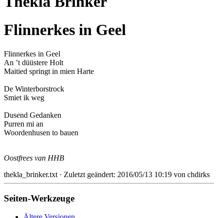
Thekla Brinker
Flinnerkes in Geel
Flinnerkes in Geel
An ’t düüstere Holt
Maitied springt in mien Harte
De Winterborstrock
Smiet ik weg
Dusend Gedanken
Purren mi an
Woordenhusen to bauen
Oostfrees van HHB
thekla_brinker.txt
· Zuletzt geändert: 2016/05/13 10:19 von
chdirks
Seiten-Werkzeuge
Ältere Versionen