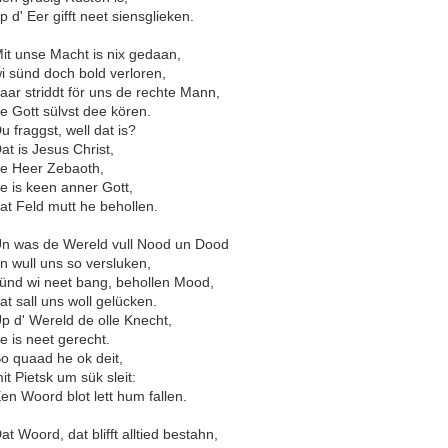
p d' Eer gifft neet siensglieken.
it unse Macht is nix gedaan,
i sünd doch bold verloren,
aar striddt för uns de rechte Mann,
e Gott sülvst dee kören.
u fraggst, well dat is?
at is Jesus Christ,
e Heer Zebaoth,
e is keen anner Gott,
at Feld mutt he behollen.
n was de Wereld vull Nood un Dood
n wull uns so versluken,
ünd wi neet bang, behollen Mood,
at sall uns woll gelücken.
p d' Wereld de olle Knecht,
e is neet gerecht.
o quaad he ok deit,
it Pietsk um sük sleit:
en Woord blot lett hum fallen.
at Woord, dat blifft alltied bestahn,