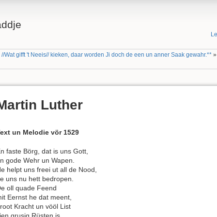
addje
Le
//Wat gifft 't Neeis// kieken, daar worden Ji doch de een un anner Saak gewahr.**
Martin Luther
ext un Melodie vör 1529
n faste Börg, dat is uns Gott,
n gode Wehr un Wapen.
e helpt uns freei ut all de Nood,
e uns nu hett bedropen.
e oll quade Feend
it Eernst he dat meent,
root Kracht un vööl List
ien grusig Rüsten is,