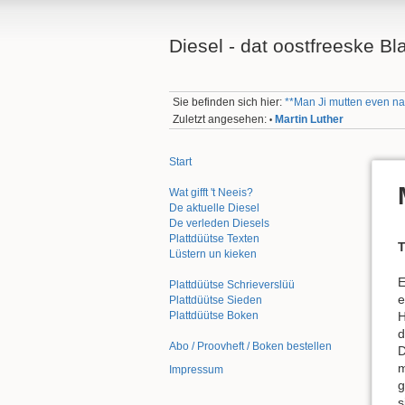
Diesel - dat oostfreeske Bl
Sie befinden sich hier:
**Man Ji mutten even na 
Zuletzt angesehen:
Martin Luther
•
Start
Wat gifft 't Neeis?
De aktuelle Diesel
De verleden Diesels
Plattdüütse Texten
T
Lüstern un kieken
E
Plattdüütse Schrieverslüü
e
Plattdüütse Sieden
H
Plattdüütse Boken
d
Abo / Proovheft / Boken bestellen
D
m
Impressum
g
s