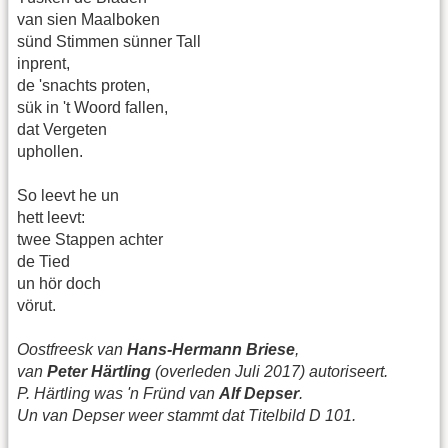
van sien Maalboken
sünd Stimmen sünner Tall
inprent,
de 'snachts proten,
sük in 't Woord fallen,
dat Vergeten
uphollen.
So leevt he un
hett leevt:
twee Stappen achter
de Tied
un hör doch
vörut.
Oostfreesk van
Hans-Hermann Briese
,
van
Peter Härtling
(overleden Juli 2017) autoriseert.
P. Härtling was 'n Fründ van
Alf Depser
.
Un van Depser weer stammt dat Titelbild D 101.