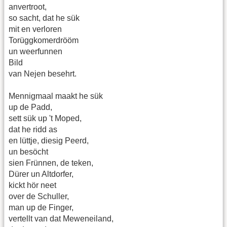
anvertroot,
so sacht, dat he sük
mit en verloren
Torüggkomerdrööm
un weerfunnen
Bild
van Nejen besehrt.
Mennigmaal maakt he sük
up de Padd,
sett sük up 't Moped,
dat he ridd as
en lüttje, diesig Peerd,
un besöcht
sien Frünnen, de teken,
Dürer un Altdorfer,
kickt hör neet
over de Schuller,
man up de Finger,
vertellt van dat Meweneiland,