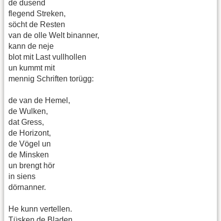
de dusend
flegend Streken,
söcht de Resten
van de olle Welt binanner,
kann de neje
blot mit Last vullhollen
un kummt mit
mennig Schriften torügg:
de van de Hemel,
de Wulken,
dat Gress,
de Horizont,
de Vögel un
de Minsken
un brengt hör
in siens
dörnanner.
He kunn vertellen.
Tüsken de Bladen