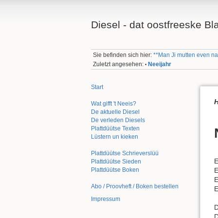
Diesel - dat oostfreeske Bl
Sie befinden sich hier:
**Man Ji mutten even na 
Zuletzt angesehen:
Neeijahr
•
Start
Wat gifft 't Neeis?
De aktuelle Diesel
De verleden Diesels
Plattdüütse Texten
Lüstern un kieken
Plattdüütse Schrieverslüü
E
Plattdüütse Sieden
E
Plattdüütse Boken
E
Abo / Proovheft / Boken bestellen
E
Impressum
D
D