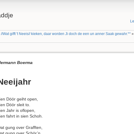
addje
Le
//Wat gifft 't Neeis// kieken, daar worden Ji doch de een un anner Saak gewahr.**
Hermann Boerma
Neeijahr
en Döör geiht open,
en Döör sleit to.
en Jahr is oflopen,
en fahrt in sien Schoh.
at gung over Grafften,
at gung over Schör’n,