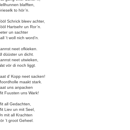
ellhunnen blafften,
rieselk to hör’n.
ööl Schrick bleev achter,
ööl Hartsehr un Ror’n.
eter un sachter
all ’t woll nich word’n.
annst neet ofkieken.
ll düüster un dicht.
annst neet utwieken,
at vör di noch liggt.
aat d’ Kopp neet sacken!
oordholle maakt stark.
aat uns anpacken
it Fuusten uns Wark!
it all Gedachten,
it Liev un mit Seel,
n mit all Krachten
ör ’t groot Geheel.