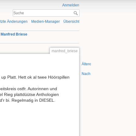
Anmelden
tzte Änderungen
Medien-Manager
Übersicht
»
Manfred Briese
manfred_briese
Ältere Versionen
Nach oben
up Platt. Hett ok al twee Höörspillen
itskreis ostfr. Autorinnen und
el Rieg plattdüütse Anthologien
d'r bi. Regelmatig in DIESEL.