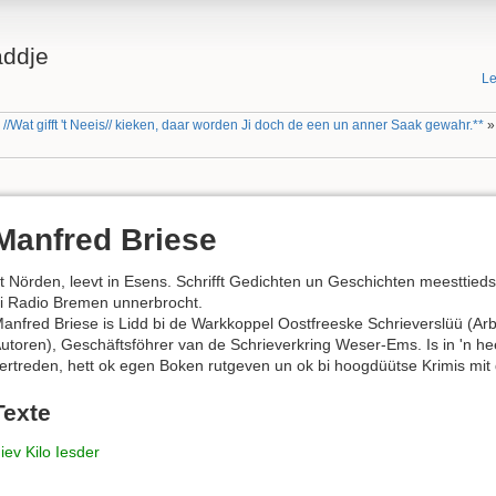
addje
Le
//Wat gifft 't Neeis// kieken, daar worden Ji doch de een un anner Saak gewahr.**
Manfred Briese
t Nörden, leevt in Esens. Schrifft Gedichten un Geschichten meesttieds 
i Radio Bremen unnerbrocht.
anfred Briese is Lidd bi de Warkkoppel Oostfreeske Schrieverslüü (Arbe
utoren), Geschäftsföhrer van de Schrieverkring Weser-Ems. Is in 'n he
ertreden, hett ok egen Boken rutgeven un ok bi hoogdüütse Krimis mit 
Texte
iev Kilo Iesder