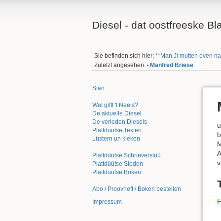
Diesel - dat oostfreeske Bl
Sie befinden sich hier:
**Man Ji mutten even na 
Zuletzt angesehen:
Manfred Briese
•
Start
Wat gifft 't Neeis?
De aktuelle Diesel
De verleden Diesels
u
Plattdüütse Texten
b
Lüstern un kieken
M
A
Plattdüütse Schrieverslüü
v
Plattdüütse Sieden
Plattdüütse Boken
Abo / Proovheft / Boken bestellen
F
Impressum