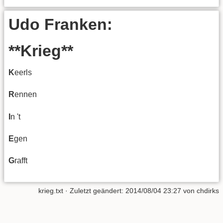
Udo Franken:
**Krieg**
K
eerls
R
ennen
I
n 't
E
gen
G
rafft
krieg.txt
· Zuletzt geändert: 2014/08/04 23:27 von
chdirks