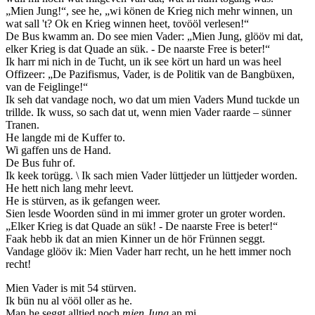
„Mien Jung!“, see he, „wi könen de Krieg nich mehr winnen, un
wat sall 't? Ok en Krieg winnen heet, tovööl verlesen!“
De Bus kwamm an. Do see mien Vader: „Mien Jung, glööv mi dat,
elker Krieg is dat Quade an sük. - De naarste Free is beter!“
Ik harr mi nich in de Tucht, un ik see kört un hard un was heel
Offizeer: „De Pazifismus, Vader, is de Politik van de Bangbüxen,
van de Feiglinge!“
Ik seh dat vandage noch, wo dat um mien Vaders Mund tuckde un
trillde. Ik wuss, so sach dat ut, wenn mien Vader raarde – sünner
Tranen.
He langde mi de Kuffer to.
Wi gaffen uns de Hand.
De Bus fuhr of.
Ik keek torügg. \ Ik sach mien Vader lüttjeder un lüttjeder worden.
He hett nich lang mehr leevt.
He is stürven, as ik gefangen weer.
Sien lesde Woorden sünd in mi immer groter un groter worden.
„Elker Krieg is dat Quade an sük! - De naarste Free is beter!“
Faak hebb ik dat an mien Kinner un de hör Frünnen seggt.
Vandage glööv ik: Mien Vader harr recht, un he hett immer noch
recht!
Mien Vader is mit 54 stürven.
Ik bün nu al vööl oller as he.
Man he seggt alltied noch
mien Jung
an mi.