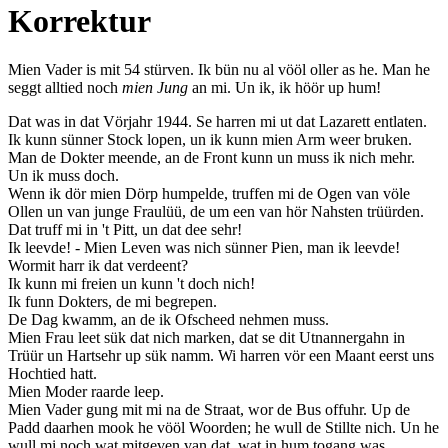
Korrektur
Mien Vader is mit 54 stürven. Ik bün nu al vööl oller as he. Man he
seggt alltied noch
mien Jung
an mi. Un ik, ik höör up hum!
Dat was in dat Vörjahr 1944. Se harren mi ut dat Lazarett entlaten.
Ik kunn sünner Stock lopen, un ik kunn mien Arm weer bruken.
Man de Dokter meende, an de Front kunn un muss ik nich mehr.
Un ik muss doch.
Wenn ik dör mien Dörp humpelde, truffen mi de Ogen van völe
Ollen un van junge Fraulüü, de um een van hör Nahsten trüürden.
Dat truff mi in 't Pitt, un dat dee sehr!
Ik leevde! - Mien Leven was nich sünner Pien, man ik leevde!
Wormit harr ik dat verdeent?
Ik kunn mi freien un kunn 't doch nich!
Ik funn Dokters, de mi begrepen.
De Dag kwamm, an de ik Ofscheed nehmen muss.
Mien Frau leet sük dat nich marken, dat se dit Utnannergahn in
Trüür un Hartsehr up sük namm. Wi harren vör een Maant eerst uns
Hochtied hatt.
Mien Moder raarde leep.
Mien Vader gung mit mi na de Straat, wor de Bus offuhr. Up de
Padd daarhen mook he vööl Woorden; he wull de Stillte nich. Un he
wull mi noch wat mitgeven van dat, wat in hum togang was.