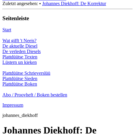
Zuletzt angesehen:
•
Johannes Diekhoff: De Korrektur
Seitenleiste
Start
Wat gifft 't Neeis?
De aktuelle Diesel
De verleden Diesels
Plattdüütse Texten
Lüstern un kieken
Plattdüütse Schrieverslüü
Plattdüütse Sieden
Plattdüütse Boken
Abo / Proovheft / Boken bestellen
Impressum
johannes_diekhoff
Johannes Diekhoff: De