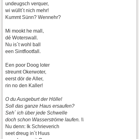
undeugsch verquer,
wi wüllt´t nich mehr!
Kummt Sünn? Wennehr?
Mi mookt he mall,
dé Woterswall.
Nu is´t wohl ball
een Sintflootfall.
Een poor Doog loter
streumt Okerwoter,
eerst dör de Aller,
rin no den Kaller!
O du Ausgeburt der Hölle!
Soll das ganze Haus ersaufen?
Seh´ ich über jede Schwelle
doch schon Wasserströme laufen. \\
Nu denn: Ik Schrieverich
seet dreug in´t Huus