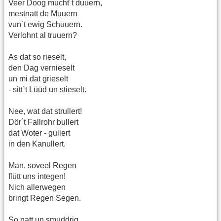
Veer Doog mucht´t duuern,
mestnatt de Muuern
vun´t ewig Schuuern.
Verlohnt al truuern?
As dat so rieselt,
den Dag vernieselt
un mi dat grieselt
- sitt´t Lüüd un stieselt.
Nee, wat dat strullert!
Dör´t Fallrohr bullert
dat Woter - gullert
in den Kanullert.
Man, soveel Regen
flütt uns integen!
Nich allerwegen
bringt Regen Segen.
So natt un smuddrig,