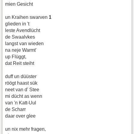
mien Gesicht
un Kraihen swarven
1
glieden in 't
leste Avendlücht
de Swaalvkes
langst van wieden
na neje Warmt'
up Flüggt,
dat Reit steiht
duff un düüster
röögt haast sük
neet van d' Stee
mi dücht as wenn
van 'n Katt-Uul
de Scharr
daar over glee
un nix mehr fragen,