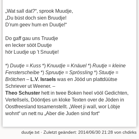
„Wat sall dat?“, sprook Muudje,
„Du büst doch sien Bruudje!
D'rum geev hum en Duutje!“
Do gaff gau uns Truudje
en lecker sööt Duutje
hör Luudje up 't Snuutje!
*)
Duutje = Kuss
*)
Knuudje = Knäuel
*)
Ruutje = kleine
Fensterscheibe
*)
Spruutje = Sprössling
*)
Stuutje =
Brötchen
–
L.V. Israels
was en Jööd un plattdüütse
Schriever ut Weener. –
Theo Schuster
hett in twee Boken heel vööl Gedichten,
Vertellsels, Dööntjes un kloke Texten over de Jöden in
Oostfreesland tosamenstellt. „Weet ji wall, wor Löbje
wohnt“ un nett nu „Aber die Juden sind fort“
duutje.txt
· Zuletzt geändert: 2014/06/30 21:28 von
chdirks