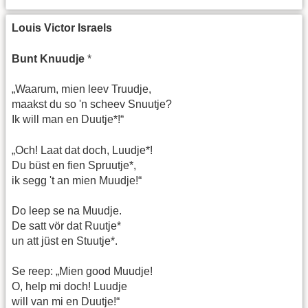
Louis Victor Israels
Bunt Knuudje
*
„Waarum, mien leev Truudje,
maakst du so 'n scheev Snuutje?
Ik will man en Duutje*!“
„Och! Laat dat doch, Luudje*!
Du büst en fien Spruutje*,
ik segg 't an mien Muudje!“
Do leep se na Muudje.
De satt vör dat Ruutje*
un att jüst en Stuutje*.
Se reep: „Mien good Muudje!
O, help mi doch! Luudje
will van mi en Duutje!“