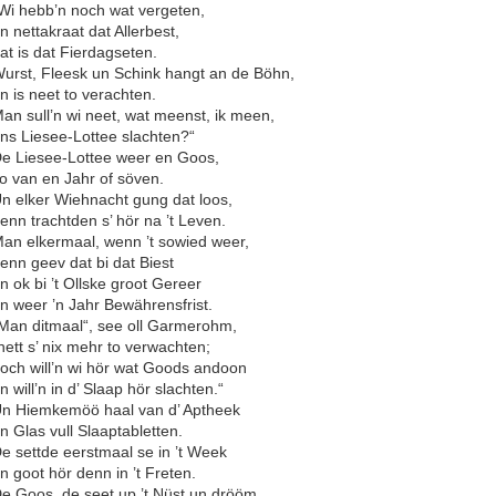
Wi hebb’n noch wat vergeten,
n nettakraat dat Allerbest,
at is dat Fierdagseten.
urst, Fleesk un Schink hangt an de Böhn,
n is neet to verachten.
an sull’n wi neet, wat meenst, ik meen,
ns Liesee-Lottee slachten?“
e Liesee-Lottee weer en Goos,
o van en Jahr of söven.
n elker Wiehnacht gung dat loos,
enn trachtden s’ hör na ’t Leven.
an elkermaal, wenn ’t sowied weer,
enn geev dat bi dat Biest
n ok bi ’t Ollske groot Gereer
n weer ’n Jahr Bewährensfrist.
Man ditmaal“, see oll Garmerohm,
hett s’ nix mehr to verwachten;
och will’n wi hör wat Goods andoon
n will’n in d’ Slaap hör slachten.“
n Hiemkemöö haal van d’ Aptheek
n Glas vull Slaaptabletten.
e settde eerstmaal se in ’t Week
n goot hör denn in ’t Freten.
e Goos, de seet up ’t Nüst un drööm,