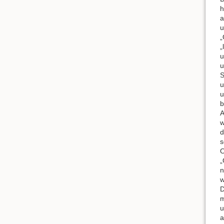
h
a
u
„
„
u
u
S
u
u
b
A
w
d
s
O
„
n
w
D
m
u
a