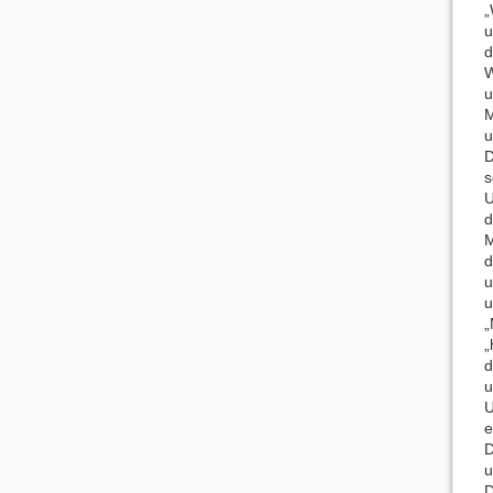
„
u
d
W
u
M
u
D
s
U
d
M
d
u
u
„
„
d
u
U
e
D
u
D