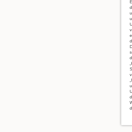
E
d
u
u
U
v
e
d
D
s
d
„
S
v
„
u
U
d
W
d