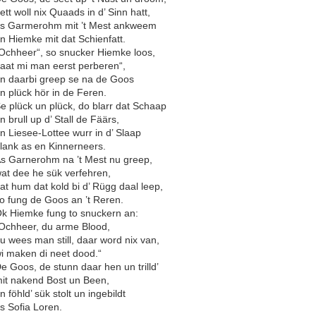
ett woll nix Quaads in d’ Sinn hatt,
s Garmerohm mit ’t Mest ankweem
n Hiemke mit dat Schienfatt.
Ochheer“, so snucker Hiemke loos,
laat mi man eerst perberen“,
n daarbi greep se na de Goos
n plück hör in de Feren.
e plück un plück, do blarr dat Schaap
n brull up d’ Stall de Fäärs,
n Liesee-Lottee wurr in d’ Slaap
lank as en Kinnerneers.
s Garnerohm na ’t Mest nu greep,
at dee he sük verfehren,
at hum dat kold bi d’ Rügg daal leep,
o fung de Goos an ’t Reren.
k Hiemke fung to snuckern an:
Ochheer, du arme Blood,
u wees man still, daar word nix van,
i maken di neet dood.“
e Goos, de stunn daar hen un trilld’
it nakend Bost un Been,
n föhld’ sük stolt un ingebildt
s Sofia Loren.