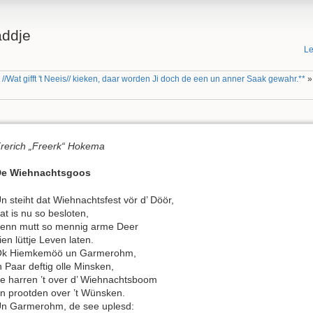
addje
Le
//Wat gifft 't Neeis// kieken, daar worden Ji doch de een un anner Saak gewahr.**
rerich „Freerk“ Hokema
De Wiehnachtsgoos
n steiht dat Wiehnachtsfest vör d’ Döör,
at is nu so besloten,
enn mutt so mennig arme Deer
ien lüttje Leven laten.
k Hiemkemöö un Garmerohm,
n Paar deftig olle Minsken,
e harren ’t over d’ Wiehnachtsboom
n prootden over ’t Wünsken.
n Garmerohm, de see uplesd: