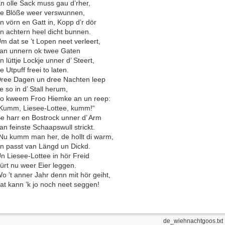
n olle Sack muss gau d’rher,
e Blöße weer verswunnen,
n vörn en Gatt in, Kopp d’r dör
n achtern heel dicht bunnen.
m dat se ’t Lopen neet verleert,
an unnern ok twee Gaten
n lüttje Lockje unner d’ Steert,
e Utpuff freei to laten.
ree Dagen un dree Nachten leep
e so in d’ Stall herum,
o kweem Froo Hiemke an un reep:
Kumm, Liesee-Lottee, kumm!“
e harr en Bostrock unner d’ Arm
an feinste Schaapswull strickt.
Nu kumm man her, de hollt di warm,
n passt van Längd un Dickd.
n Liesee-Lottee in hör Freid
ürt nu weer Eier leggen.
o ’t anner Jahr denn mit hör geiht,
at kann ’k jo noch neet seggen!
de_wiehnachtgoos.txt