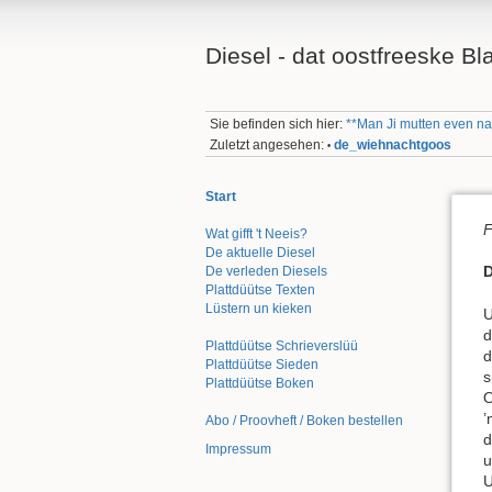
Diesel - dat oostfreeske Bl
Sie befinden sich hier:
**Man Ji mutten even na 
Zuletzt angesehen:
de_wiehnachtgoos
•
Start
F
Wat gifft 't Neeis?
De aktuelle Diesel
De verleden Diesels
Plattdüütse Texten
Lüstern un kieken
U
d
Plattdüütse Schrieverslüü
d
Plattdüütse Sieden
s
Plattdüütse Boken
O
’
Abo / Proovheft / Boken bestellen
d
Impressum
u
U